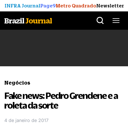
INFRA Journal
Page9
Metro Quadrado
Newsletter
Brazil
Journal
Negócios
Fake news: Pedro Grendene e a
roleta da sorte
4 de janeiro de 2017