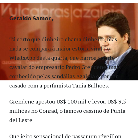
Geraldo Samor
Tá certo que dinheiro chama dinheiro, mas
nada se compara à maior estória viral do
WhatsApp desta quarta, que narrou a sorte
cavalar do empresário Pedro Grendene, mais
conhecido pelas sandálias Azaleia e por ser
casado com a perfumista Tania Bulhões.
Grendene apostou US$ 100 mil e levou US$ 3,5
milhões no Conrad, o famoso cassino de Punta
del Leste.
Que jeito sensacional de passar um réveillon,