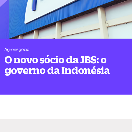
Agronegócio
O novo sócio da JBS: o
governo da Indonésia