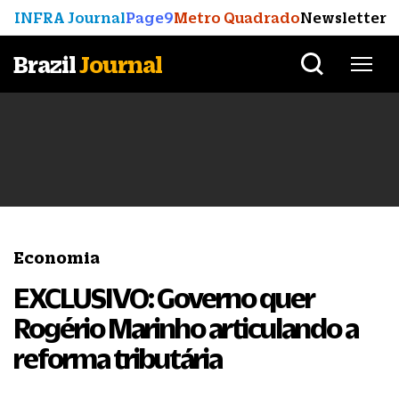
INFRA Journal
Page9
Metro Quadrado
Newsletter
Brazil
Journal
Economia
EXCLUSIVO: Governo quer
Rogério Marinho articulando a
reforma tributária