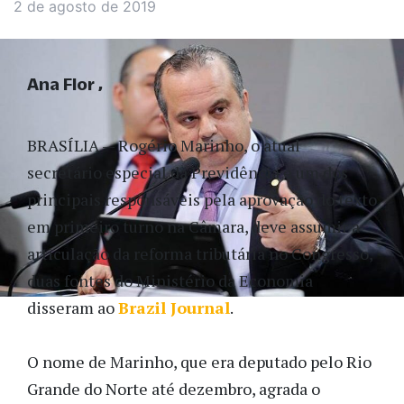
2 de agosto de 2019
Ana Flor
BRASÍLIA — Rogério Marinho, o atual
secretário especial da Previdência e um dos
principais responsáveis pela aprovação do texto
em primeiro turno na Câmara, deve assumir a
articulação da reforma tributária no Congresso,
duas fontes do Ministério da Economia
disseram ao
Brazil Journal
.
O nome de Marinho, que era deputado pelo Rio
Grande do Norte até dezembro, agrada o