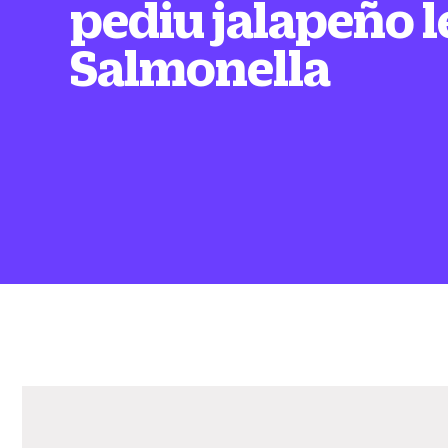
pediu jalapeño 
Salmonella