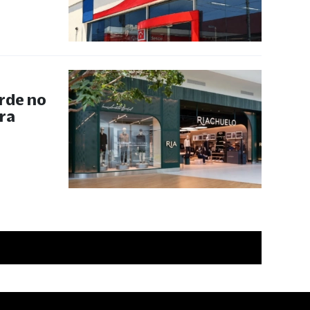
rde no
ra