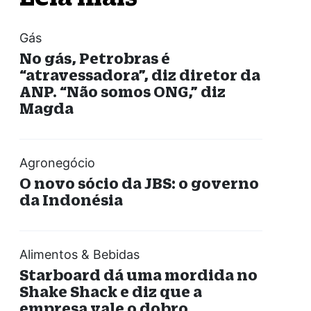
Gás
No gás, Petrobras é
“atravessadora”, diz diretor da
ANP. “Não somos ONG,” diz
Magda
Agronegócio
O novo sócio da JBS: o governo
da Indonésia
Alimentos & Bebidas
Starboard dá uma mordida no
Shake Shack e diz que a
empresa vale o dobro