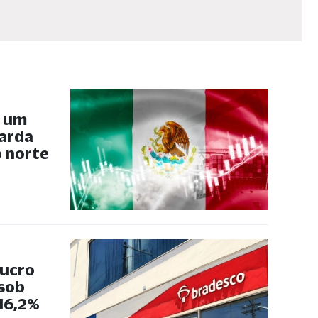
, um
uarda
 norte
lucro
 sob
 16,2%