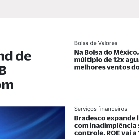
Bolsa de Valores
nd de
Na Bolsa do México
múltiplo de 12x ag
B
melhores ventos do
com
Serviços financeiros
Bradesco expande 
com inadimplência
controle. ROE vai a