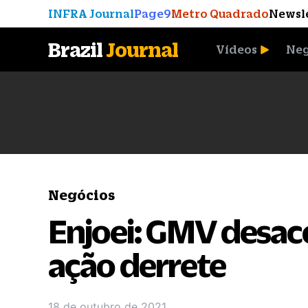
INFRA Journal
Page9
Metro Quadrado
Newsl
Brazil
Journal
Vídeos
Neg
A Moeda que Vingou
Negócios
Enjoei: GMV desac
ação derrete
18 de outubro de 2021