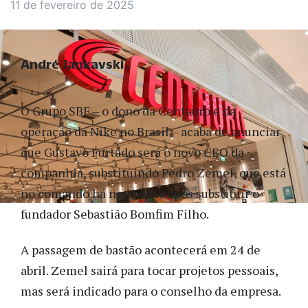
11 de fevereiro de 2025
André Jankavski
O Grupo SBF – o dono da Centauro e da
operação da Nike no Brasil – acaba de anunciar
que Gustavo Furtado será o novo CEO da
companhia, substituindo Pedro Zemel, que está
no comando há nove anos após substituir o
fundador Sebastião Bomfim Filho.
A passagem de bastão acontecerá em 24 de
abril. Zemel sairá para tocar projetos pessoais,
mas será indicado para o conselho da empresa.