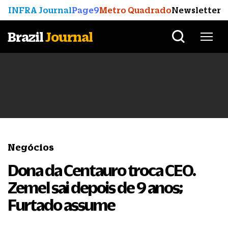
INFRA Journal
Page9
Metro Quadrado
Newsletter
Brazil
Journal
Negócios
Dona da Centauro troca CEO.
Zemel sai depois de 9 anos;
Furtado assume