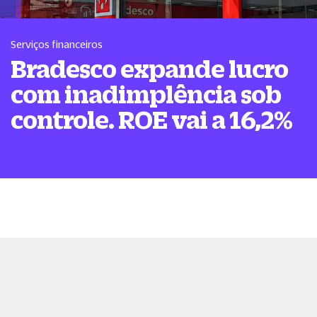
Serviços financeiros
Bradesco expande lucro
com inadimplência sob
controle. ROE vai a 16,2%