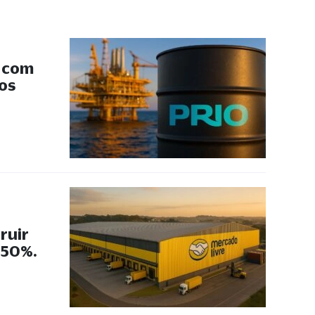
s com
 os
ruir
 50%.