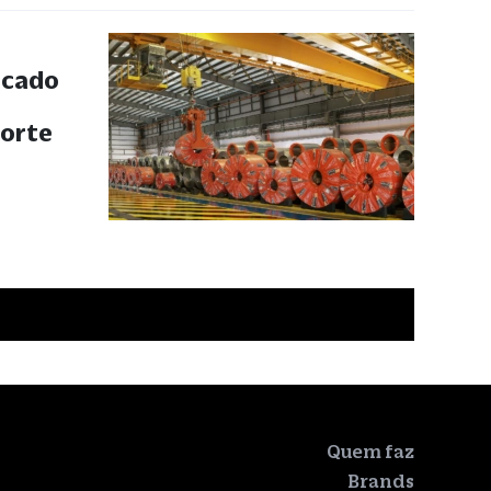
rcado
forte
Quem faz
Brands