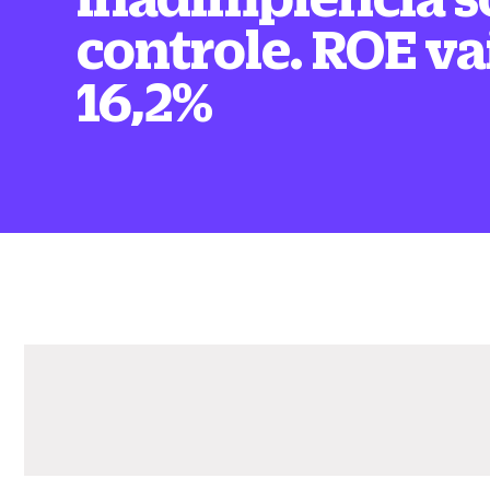
controle. ROE va
16,2%