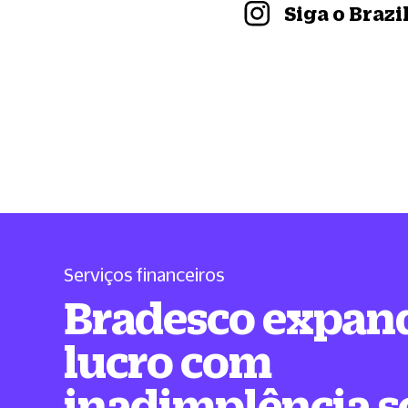
Siga o Braz
Serviços financeiros
Bradesco expan
lucro com
inadimplência s