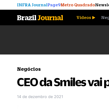
INFRA Journal
Page9
Metro Quadrado
Newsl
Brazil
Journal
Vídeos
Neg
A Moeda que Vingou
Negócios
CEO da Smiles vai p
14 de dezembro de 2021