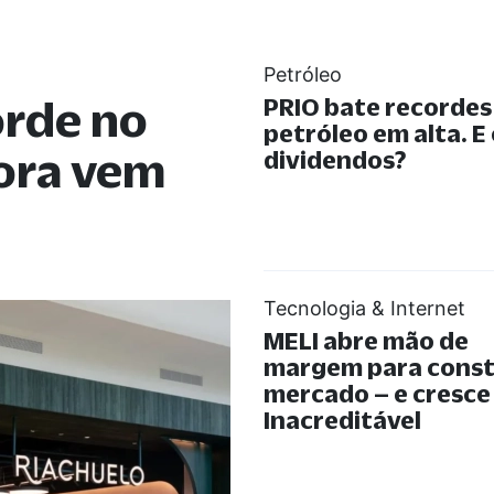
Petróleo
orde no
PRIO bate recorde
petróleo em alta. E
gora vem
dividendos?
Tecnologia & Internet
MELI abre mão de
margem para const
mercado – e cresce
Inacreditável