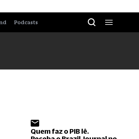
nd
Podcasts
Quem faz o PIB lê.
Receba o Brazil Journal no