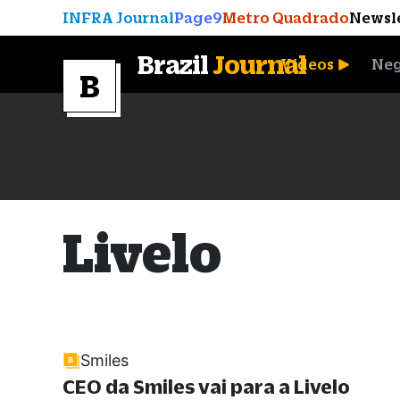
INFRA Journal
Page9
Metro Quadrado
Newsl
Brazil
Journal
Vídeos
Neg
A Moeda que Vingou
Livelo
Smiles
CEO da Smiles vai para a Livelo