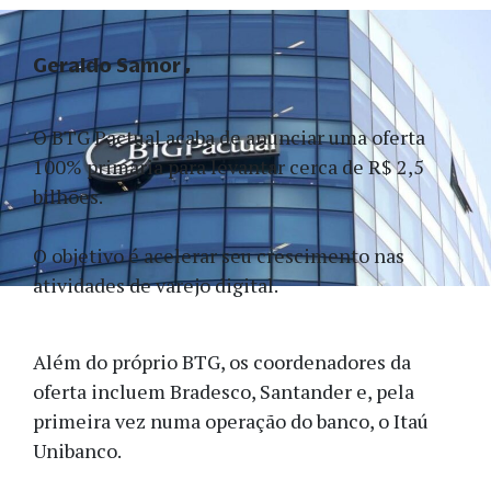
Geraldo Samor
O BTG Pactual acaba de anunciar uma oferta
100% primária para levantar cerca de R$ 2,5
bilhões.
O objetivo é acelerar seu crescimento nas
atividades de varejo digital.
Além do próprio BTG, os coordenadores da
oferta incluem Bradesco, Santander e, pela
primeira vez numa operação do banco, o Itaú
Unibanco.