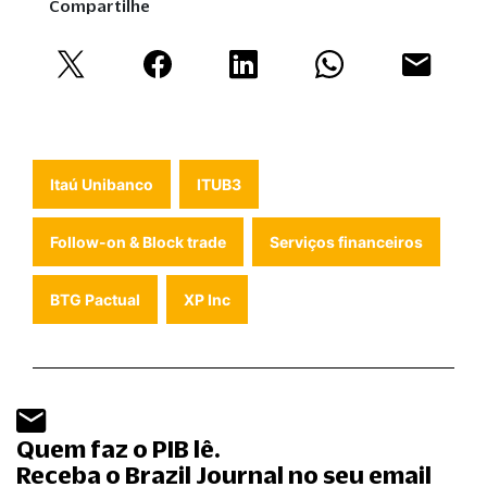
Compartilhe
Itaú Unibanco
ITUB3
Follow-on & Block trade
Serviços financeiros
BTG Pactual
XP Inc
Quem faz o PIB lê.
Receba o Brazil Journal no seu email