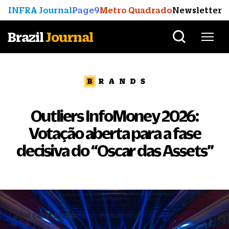
INFRA Journal
Page9
Metro Quadrado
Newsletter
Brazil
Journal
Outliers InfoMoney 2026:
Votação aberta para a fase
decisiva do
“
Oscar das Assets
”
Um conteúdo