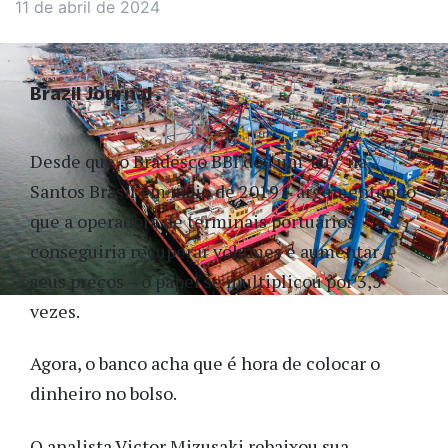
11 de abril de 2024
Brazil Journal
Desde que o Bradesco BBI deu um ‘buy’ na
Santos Brasil em maio de 2019 – argumentando
que a operadora de terminais portuários
conseguiria recuperar volumes e aumentar
seus preços – o papel se multiplicou por 3,5
vezes.
Agora, o banco acha que é hora de colocar o
dinheiro no bolso.
O analista Victor Mizusaki rebaixou sua