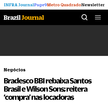
INFRA Journal
Page9
Metro Quadrado
Newsletter
Brazil
Journal
Negócios
Bradesco BBI rebaixa Santos
Brasil e Wilson Sons; reitera
‘compra’ nas locadoras