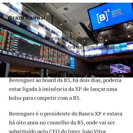
Brazil Journal
A ação da B3 está em queda de quase 6% hoje
depois que o JP Morgan deu um downgrade no
papel, movendo de ‘buy’ para ‘neutral’.
O JPM especulou que a renúncia de José
Berenguer ao board da B3, há dois dias, poderia
estar ligada à iminência da XP de lançar uma
bolsa para competir com a B3.
Berenguer é o presidente do Banco XP e estava
há oito anos no conselho da B3, onde vai ser
substituído pelo CEO do Inter, João Vitor