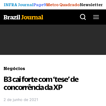
INFRA Journal
Page9
Metro Quadrado
Newsletter
Brazil
Journal
Negócios
B3 cai forte com ‘tese’ de
concorrência da XP
2 de junho de 2021