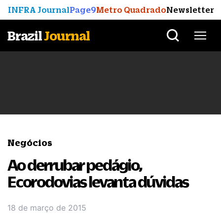
INFRA Journal
Page9
Metro Quadrado
Newsletter
Brazil
Journal
Negócios
Ao derrubar pedágio,
Ecorodovias levanta dúvidas
18 de março de 2015