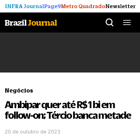
INFRA Journal
Page9
Metro Quadrado
Newsletter
Brazil
Journal
Negócios
Ambipar quer até R$ 1 bi em
follow-on; Tércio banca metade
20 de outubro de 2023