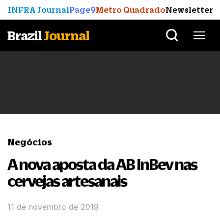
INFRA Journal
Page9
Metro Quadrado
Newsletter
Brazil
Journal
Negócios
A nova aposta da AB InBev nas
cervejas artesanais
11 de novembro de 2019