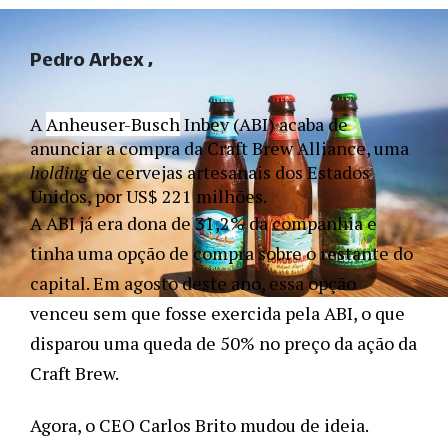
Pedro Arbex
A 
Anheuser-Busch
 Inbev (ABI) acaba de 
anunciar a compra da Craft Brew Alliance, uma 
holding 
de cervejas artesanais dos Estados 
Unidos, por US$ 221 milhões. 
A ABI já era dona de 31,2% da companhia e 
tinha uma opção de compra sobre o restante do 
capital. Em agosto deste ano, essa opção 
venceu sem que fosse exercida pela ABI, o que 
disparou uma queda de 50% no preço da ação da 
Craft Brew. 
Agora, o CEO Carlos Brito mudou de ideia. 