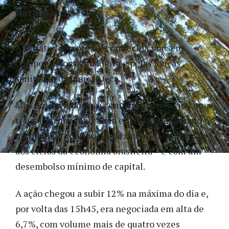
Natalia Viri
A Duratex sempre foi conhecida por seus
compensados de madeira e pelas louças
sanitárias da marca Deca.
Mas ontem à noite, a companhia anunciou uma
transação que marca sua entrada no mercado
mundial de celulose, reduzindo sua exposição
aos ciclos da economia brasileira – e com um
desembolso mínimo de capital.
A ação chegou a subir 12% na máxima do dia e,
por volta das 15h45, era negociada em alta de
6,7%, com volume mais de quatro vezes