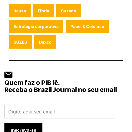
Itaúsa
Fibria
Suzano
Estratégia corporativa
Papel & Celulose
SUZB3
Dexco
Quem faz o PIB lê.
Receba o Brazil Journal no seu email