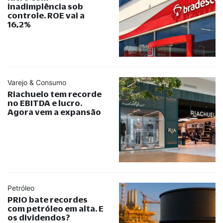
inadimplência sob
controle. ROE vai a
16,2%
Varejo & Consumo
Riachuelo tem recorde
no EBITDA e lucro.
Agora vem a expansão
Petróleo
PRIO bate recordes
com petróleo em alta. E
os dividendos?