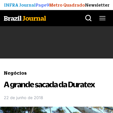
INFRA Journal
Page9
Metro Quadrado
Newsletter
Brazil
Journal
Negócios
A grande sacada da Duratex
22 de junho de 2018