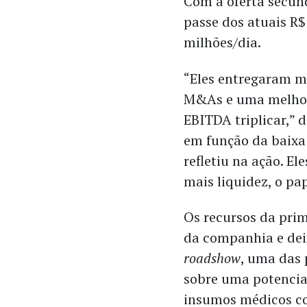
Com a oferta secund
passe dos atuais R$
milhões/dia.
“Eles entregaram m
M&As e uma melhor
EBITDA triplicar,” 
em função da baixa
refletiu na ação. 
mais liquidez, o pap
Os recursos da prim
da companhia e dei
roadshow
, uma das 
sobre uma potencial
insumos médicos co