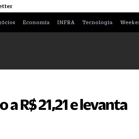
etter
ócios
Economia
INFRA
Tecnologia
Weeke
o a R$ 21,21 e levanta