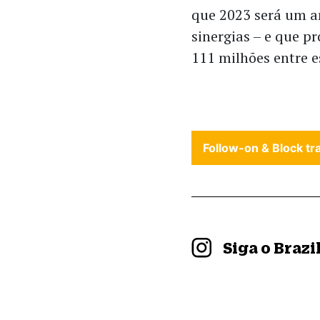
que 2023 será um a
sinergias – e que p
111 milhões entre e
Follow-on & Block tr
Siga o Braz