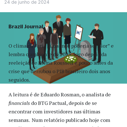
24 de junho de 2024
Brazil Journal
O clima na Faria Lima “não poderia ser pior” e
lembra o ambiente de 2015, logo depois da
reeleição de Dilma Rousseff e pouco antes da
crise que derrubou o PIB brasileiro dois anos
seguidos.
A leitura é de Eduardo Rosman, o analista de
financials
do BTG Pactual, depois de se
encontrar com investidores nas últimas
semanas. Num relatório publicado hoje com