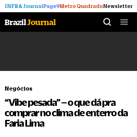
INFRA Journal
Page9
Metro Quadrado
Newsletter
Brazil
Journal
Negócios
“Vibe pesada” – o que dá pra
comprar no clima de enterro da
Faria Lima