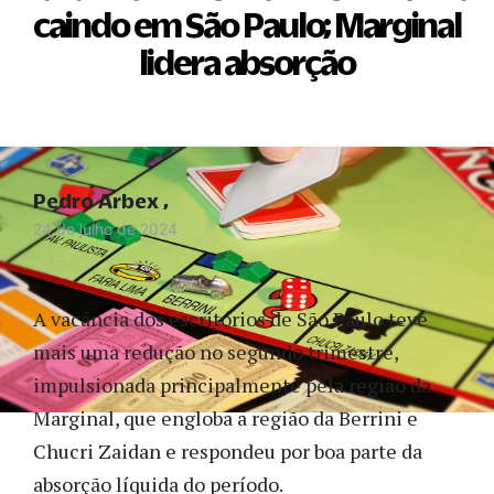
caindo em São Paulo; Marginal
lidera absorção
Pedro Arbex
24 de julho de 2024
A vacância dos escritórios de São Paulo teve
mais uma redução no segundo trimestre,
impulsionada principalmente pela região da
Marginal, que engloba a região da Berrini e
Chucri Zaidan e respondeu por boa parte da
absorção líquida do período.