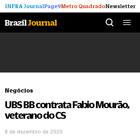
INFRA Journal
Page9
Metro Quadrado
Newsletter
Brazil
Journal
Negócios
UBS BB contrata Fabio Mourão,
veterano do CS
8 de dezembro de 2020