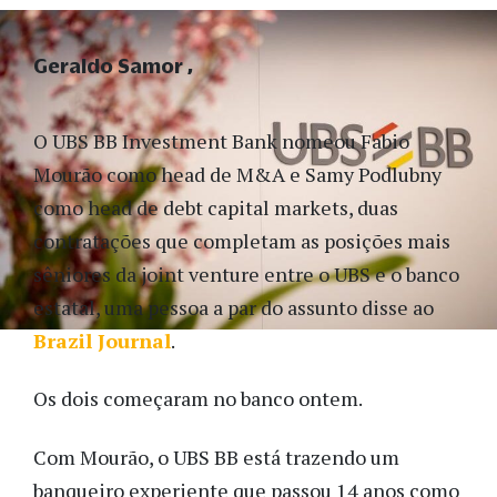
Geraldo Samor
O UBS BB Investment Bank nomeou Fabio
Mourão como head de M&A e Samy Podlubny
como head de debt capital markets, duas
contratações que completam as posições mais
sêniores da joint venture entre o UBS e o banco
estatal, uma pessoa a par do assunto disse ao
Brazil Journal
.
Os dois começaram no banco ontem.
Com Mourão, o UBS BB está trazendo um
banqueiro experiente que passou 14 anos como