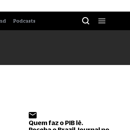
nd
Podcasts
Quem faz o PIB lê.
Receba o Brazil Journal no