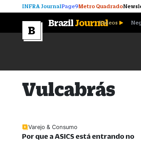
INFRA Journal
Page9
Metro Quadrado
Newsl
Brazil
Journal
Vídeos
Neg
A Moeda que Vingou
Vulcabrás
Varejo & Consumo
Por que a ASICS está entrando no