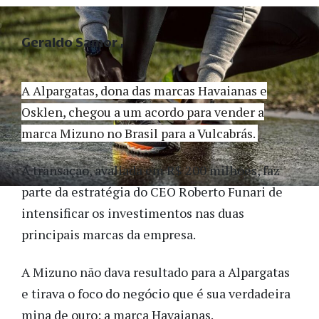
Geraldo Samor
A Alpargatas, dona das marcas Havaianas e
Osklen, chegou a um acordo para vender a
marca Mizuno no Brasil para a Vulcabrás.
A transação, avaliada em R$ 200 milhões, faz
parte da estratégia do CEO Roberto Funari de
intensificar os investimentos nas duas
principais marcas da empresa.
A Mizuno não dava resultado para a Alpargatas
e tirava o foco do negócio que é sua verdadeira
mina de ouro: a marca Havaianas.