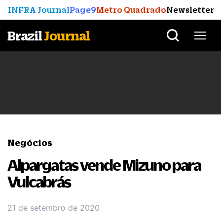
INFRA Journal
Page9
Metro Quadrado
Newsletter
Brazil
Journal
Negócios
Alpargatas vende Mizuno para
Vulcabrás
21 de setembro de 2020