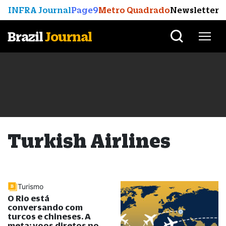
INFRA Journal
Page9
Metro Quadrado
Newsletter
Brazil
Journal
Turkish Airlines
Turismo
O Rio está
conversando com
turcos e chineses. A
meta: voos diretos no