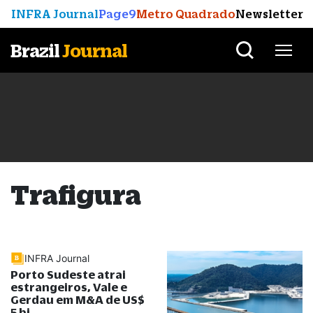
INFRA Journal
Page9
Metro Quadrado
Newsletter
Brazil
Journal
Trafigura
INFRA Journal
Porto Sudeste atrai
estrangeiros, Vale e
Gerdau em M&A de US$
5 bi