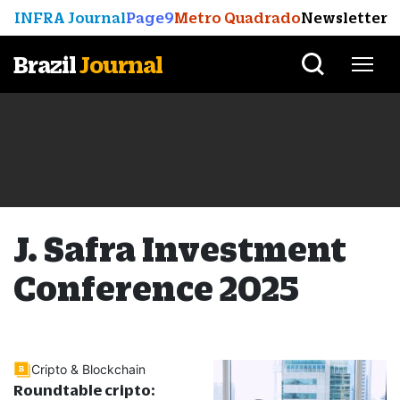
INFRA Journal
Page9
Metro Quadrado
Newsletter
Brazil
Journal
J. Safra Investment
Conference 2025
Cripto & Blockchain
Roundtable cripto: