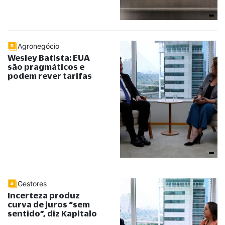
Agronegócio
Wesley Batista: EUA
são pragmáticos e
podem rever tarifas
Gestores
Incerteza produz
curva de juros “sem
sentido”, diz Kapitalo