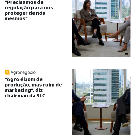
“Precisamos de
regulação para nos
proteger de nós
mesmos”
Agronegócio
“
Agro é bom de
produção, mas ruim de
marketing
”
, diz
chairman da SLC