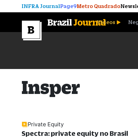
INFRA Journal
Page9
Metro Quadrado
Newsl
Brazil
Journal
Vídeos
Neg
A Moeda que Vingou
Insper
Private Equity
Spectra: private equity no Brasil