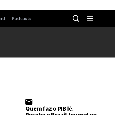
nd
Podcasts
Quem faz o PIB lê.
Receba o Brazil Journal no