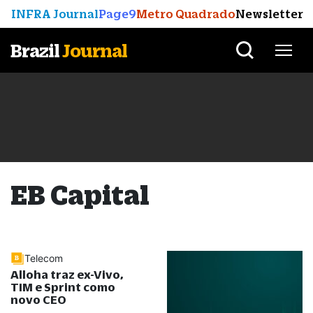
INFRA Journal
Page9
Metro Quadrado
Newsletter
Brazil
Journal
EB Capital
Telecom
Alloha traz ex-Vivo,
TIM e Sprint como
novo CEO