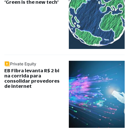
‘Green is the new tech’
Private Equity
EB Fibra levanta R$ 2 bi
na corrida para
consolidar provedores
de internet