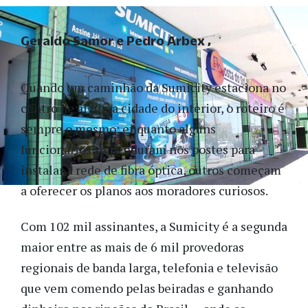
Geraldo Samor e Pedro Arbex
Quando um caminhão da Sumicity estaciona no
centro de alguma cidade do interior, o roteiro é
sempre o mesmo: enquanto alguns
funcionários se penduram nos postes para
instalar a rede de fibra óptica, outros começam
a oferecer os planos aos moradores curiosos.
Com 102 mil assinantes, a Sumicity é a segunda
maior entre as mais de 6 mil provedoras
regionais de banda larga, telefonia e televisão
que vem comendo pelas beiradas e ganhando