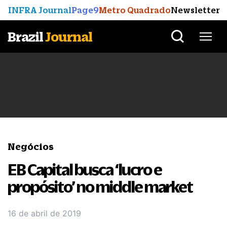
INFRA Journal
Page9
Metro Quadrado
Newsletter
Brazil
Journal
Negócios
EB Capital busca ‘lucro e
propósito’ no middle market
16 de abril de 2019