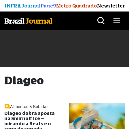
INFRA Journal
Page9
Metro Quadrado
Newsletter
Brazil
Journal
Diageo
Alimentos & Bebidas
Diageo dobra aposta
na Smirnoff Ice –
mirando a Beats e o
copo de cerveja