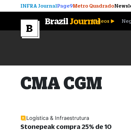
INFRA Journal
Page9
Metro Quadrado
Newsl
Brazil
Journal
Vídeos
Neg
A Moeda que Vingou
CMA CGM
Logística & Infraestrutura
Stonepeak compra 25% de 10