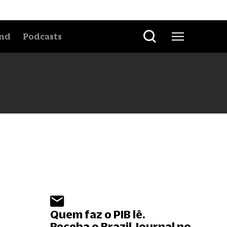
nd
Podcasts
Quem faz o PIB lê.
Receba o Brazil Journal no