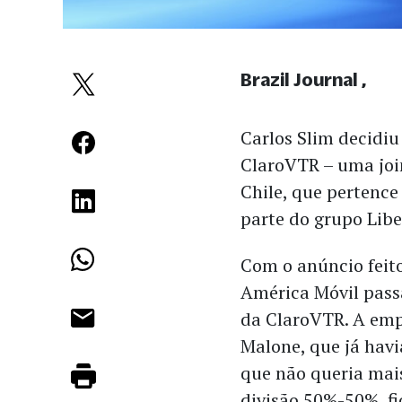
Brazil Journal
Carlos Slim decidiu
ClaroVTR – uma joi
Chile, que pertence
parte do grupo Libe
Com o anúncio feito
América Móvil pass
da ClaroVTR. A emp
Malone, que já hav
que não queria mai
divisão 50%-50%, f