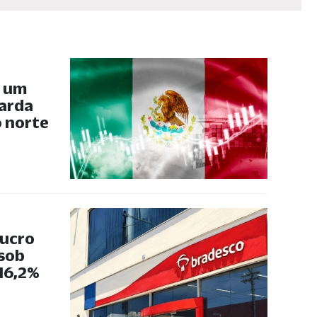
, um
uarda
 norte
lucro
 sob
 16,2%