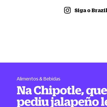
Siga o Braz
Alimentos & Bebidas
Na Chipotle, qu
pediu jalapeño 