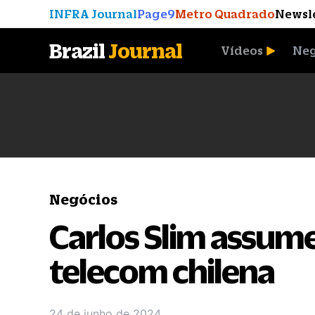
INFRA Journal
Page9
Metro Quadrado
Newsl
Brazil
Journal
Vídeos
Neg
A Moeda que Vingou
Negócios
Carlos Slim assume
telecom chilena
24 de junho de 2024