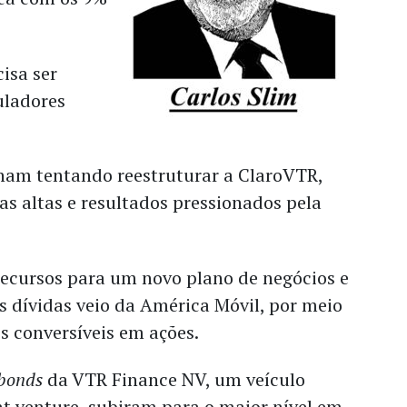
isa ser
uladores
ham tentando reestruturar a ClaroVTR,
as altas e resultados pressionados pela
recursos para um novo plano de negócios e
s dívidas veio da América Móvil, por meio
s conversíveis em ações.
bonds
da VTR Finance NV, um veículo
nt venture, subiram para o maior nível em