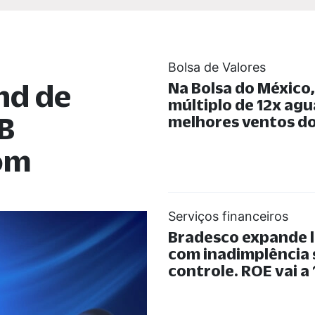
Bolsa de Valores
nd de
Na Bolsa do México
múltiplo de 12x ag
B
melhores ventos do
com
Serviços financeiros
Bradesco expande 
com inadimplência
controle. ROE vai a