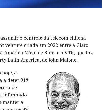
 assumir o controle da telecom chilena
nt venture criada em 2022 entre a Claro
 à América Móvil de Slim, e a VTR, que faz
rty Latin America, de John Malone.
 hoje, a
a a deter 91%
resa de
ia informado
s manter a
ica com os 9%