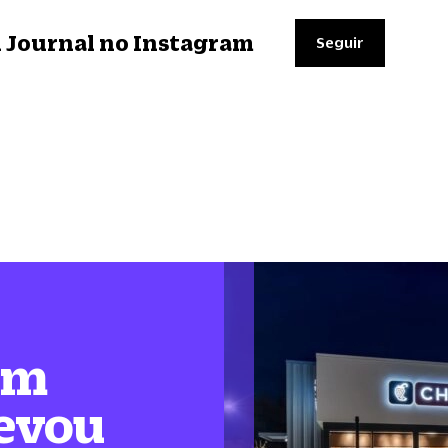
il Journal no Instagram
Seguir
em
levou