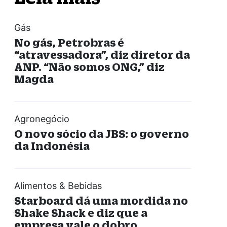
Gás
No gás, Petrobras é
“atravessadora”, diz diretor da
ANP. “Não somos ONG,” diz
Magda
Agronegócio
O novo sócio da JBS: o governo
da Indonésia
Alimentos & Bebidas
Starboard dá uma mordida no
Shake Shack e diz que a
empresa vale o dobro