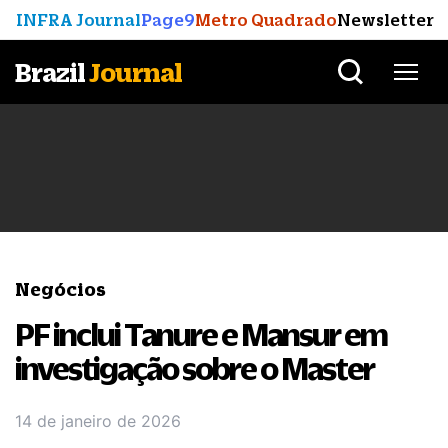
INFRA Journal
Page9
Metro Quadrado
Newsletter
Brazil
Journal
Negócios
PF inclui Tanure e Mansur em
investigação sobre o Master
14 de janeiro de 2026