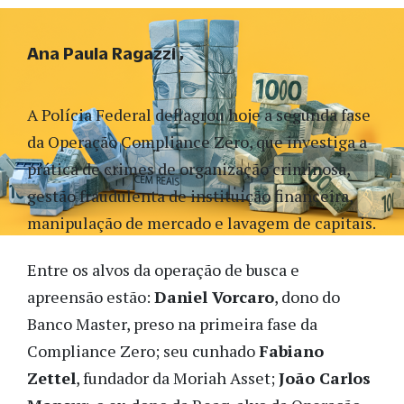
Ana Paula Ragazzi
A Polícia Federal deflagrou hoje a segunda fase
da Operação Compliance Zero, que investiga a
prática de crimes de organização criminosa,
gestão fraudulenta de instituição financeira,
manipulação de mercado e lavagem de capitais.
Entre os alvos da operação de busca e
apreensão estão:
Daniel Vorcaro
, dono do
Banco Master, preso na primeira fase da
Compliance Zero; seu cunhado
Fabiano
Zettel
, fundador da Moriah Asset;
João Carlos