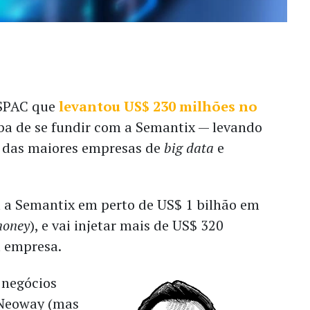
 SPAC que
levantou US$ 230 milhões no
aba de se fundir com a Semantix — levando
 das maiores empresas de
big data
e
u a Semantix em perto de US$ 1 bilhão em
money
), e vai injetar mais de US$ 320
a empresa.
negócios
 Neoway (mas