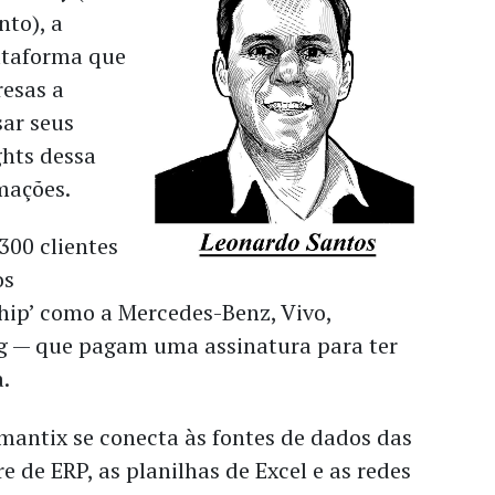
to), a
ataforma que
esas a
sar seus
ghts dessa
mações.
300 clientes
os
hip’ como a Mercedes-Benz, Vivo,
g — que pagam uma assinatura para ter
.
mantix se conecta às fontes de dados das
e de ERP, as planilhas de Excel e as redes