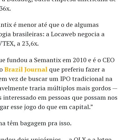
36x.
ntix é menor até que o de algumas
gia brasileiras: a Locaweb negocia a
 VTEX, a 23,6x.
ue fundou a Semantix em 2010 e é o CEO
ao
Brazil Journal
que preferiu fazer a
em vez de buscar um IPO tradicional na
velmente traria múltiplos mais gordos —
s interessado em pessoas que possam nos
gar esse jogo do que em capital.”
ha têm bagagem pra isso.
ndou dois unicórnios — a OLX e a letgo