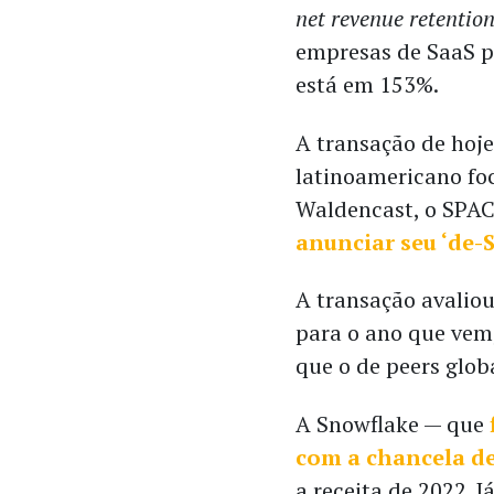
net revenue retentio
empresas de SaaS p
está em 153%.
A transação de hoj
latinoamericano fo
Waldencast, o SPAC
anunciar seu ‘de-
A transação avaliou
para o ano que vem
que o de peers glob
A Snowflake — que
com a chancela de
a receita de 2022. 