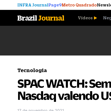
INFRA Journal
Page9
Metro Quadrado
Newsl
Brazil
Journal
Vídeos
Neg
A Moeda que Vingou
Tecnologia
SPAC WATCH: Seman
Nasdaq valendo US
17 de novembro de 2021