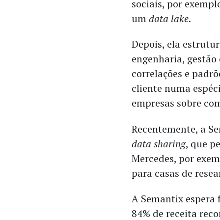
sociais, por exempl
um
data lake
.
Depois, ela estrutu
engenharia, gestão 
correlações e padrõ
cliente numa espéci
empresas sobre com
Recentemente, a S
data sharing
, que p
Mercedes, por exemp
para casas de resea
A Semantix espera 
84% de receita rec