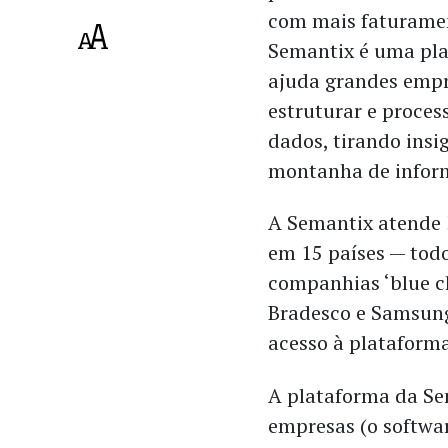
com mais faturamen
Semantix é uma pl
ajuda grandes empr
estruturar e proces
dados, tirando insi
montanha de infor
A Semantix atende 
em 15 países — tod
companhias ‘blue c
Bradesco e Samsun
acesso à plataforma
A plataforma da Se
empresas (o softwar