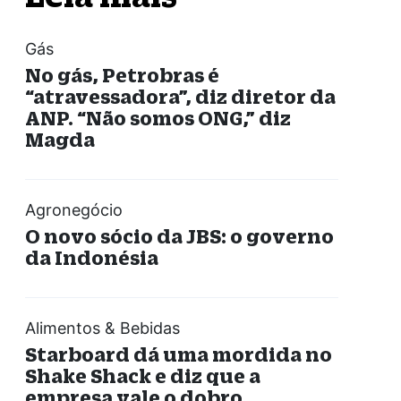
Gás
No gás, Petrobras é
“atravessadora”, diz diretor da
ANP. “Não somos ONG,” diz
Magda
Agronegócio
O novo sócio da JBS: o governo
da Indonésia
Alimentos & Bebidas
Starboard dá uma mordida no
Shake Shack e diz que a
empresa vale o dobro