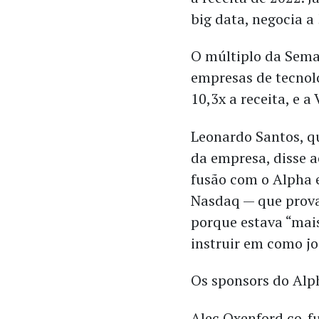
big data, negocia a 
O múltiplo da Sema
empresas de tecnolo
10,3x a receita, e a
Leonardo Santos, q
da empresa, disse 
fusão com o Alpha 
Nasdaq — que prova
porque estava “mai
instruir em como jo
Os sponsors do Alp
Alec Oxenford co-fu