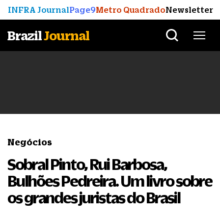
INFRA Journal
Page9
Metro Quadrado
Newsletter
Brazil
Journal
Negócios
Sobral Pinto, Rui Barbosa,
Bulhões Pedreira. Um livro sobre
os grandes juristas do Brasil