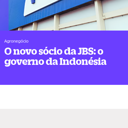
Agronegócio
O novo sócio da JBS: o
governo da Indonésia