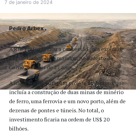
7 de janeiro de 2024
Pedro Arbex
A Rio Tinto ganhou a concessão para explorar
as montanhas de Simandou, no sudeste da
Guiné, há mais de 27 anos.
A ideia era executar um projeto ambicioso, que
incluía a construção de duas minas de minério
de ferro, uma ferrovia e um novo porto, além de
dezenas de pontes e túneis. No total, o
investimento ficaria na ordem de US$ 20
bilhões.