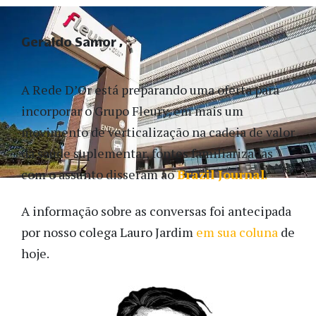
Geraldo Samor
A Rede D’Or está preparando uma oferta para
incorporar o Grupo Fleury, em mais um
movimento de verticalização na cadeia de valor
da saúde suplementar, fontes familiarizadas
com o assunto disseram ao
Brazil Journal
.
A informação sobre as conversas foi antecipada
por nosso colega Lauro Jardim
em sua coluna
de
hoje.