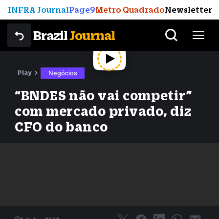
INFRA Journal
Page9
Metro Quadrado
Newsletter
Brazil
Journal
Play
Negócios
“BNDES não vai competir”
com mercado privado, diz
CFO do banco