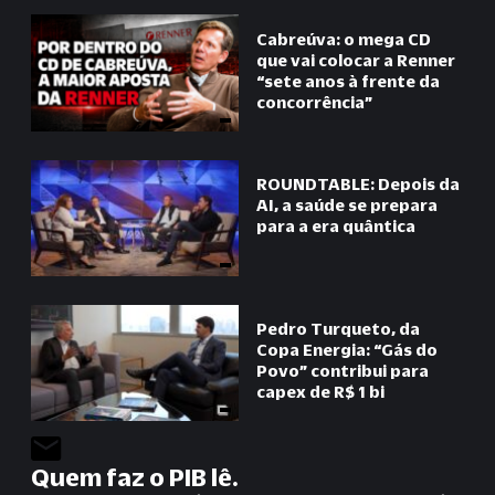
Cabreúva: o mega CD
que vai colocar a Renner
“
sete anos à frente da
concorrência
”
ROUNDTABLE: Depois da
AI, a saúde se prepara
para a era quântica
Pedro Turqueto, da
Copa Energia:
“
Gás do
Povo
”
contribui para
capex de R$ 1 bi
Quem faz o PIB lê.