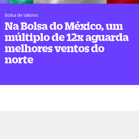
Bolsa de Valores
Na Bolsa do México, um
múltiplo de 12x aguarda
melhores ventos do
norte