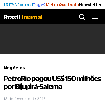
INFRA Journal
Page9
Metro Quadrado
Newsletter
Brazil
Journal
Negócios
PetroRio pagou US$ 150 milhões
por Bijupirá-Salema
13 de fevereiro de 2015