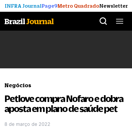
INFRA Journal
Page9
Metro Quadrado
Newsletter
Brazil
Journal
Negócios
Petlove compra Nofaro e dobra
aposta em plano de saúde pet
8 de março de 2022