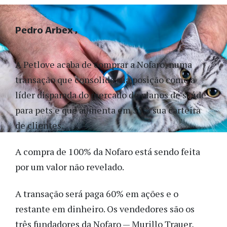
Pedro Arbex
A Petlove acaba de comprar a Nofaro, numa
transação que consolida sua posição como a
líder disparada do mercado de planos de saúde
para pets e que aumenta em 55% sua carteira
de clientes.
A compra de 100% da Nofaro está sendo feita
por um valor não revelado.
A transação será paga 60% em ações e o
restante em dinheiro. Os vendedores são os
três fundadores da Nofaro — Murillo Trauer,