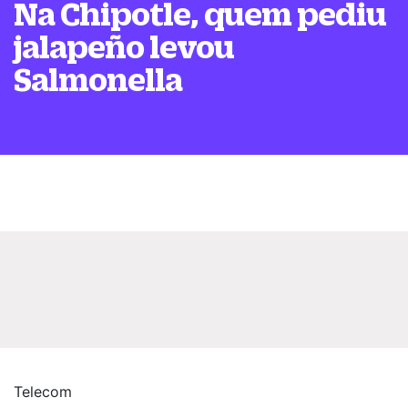
Na Chipotle, quem pediu
jalapeño levou
Salmonella
Telecom