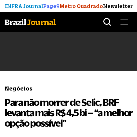
INFRA Journal
Page9
Metro Quadrado
Newsletter
Brazil
Journal
Negócios
Para não morrer de Selic, BRF
levanta mais R$ 4,5 bi – “a melhor
opção possível”