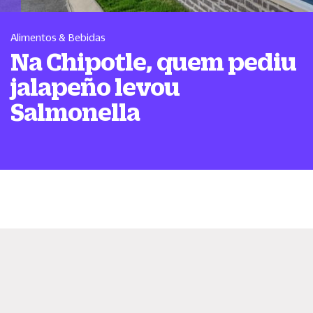
Alimentos & Bebidas
Na Chipotle, quem pediu
jalapeño levou
Salmonella