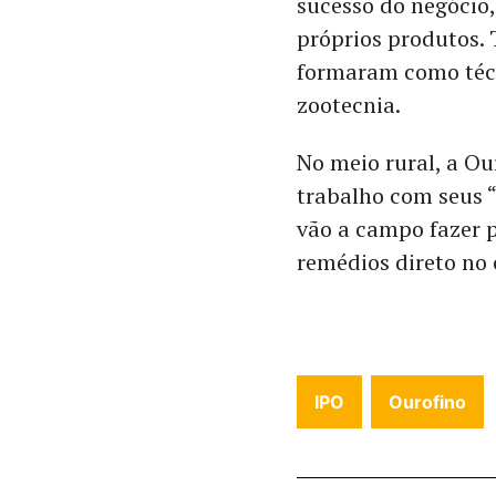
sucesso do negócio,
próprios produtos.
formaram como técn
zootecnia.
No meio rural, a O
trabalho com seus “
vão a campo fazer p
remédios direto no 
IPO
Ourofino