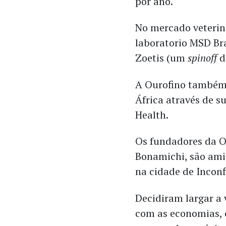
por ano.
No mercado veteriná
laboratorio MSD Bra
Zoetis (um
spinoff
da
A Ourofino também 
África através de 
Health.
Os fundadores da Ou
Bonamichi, são ami
na cidade de Inconf
Decidiram largar a 
com as economias,