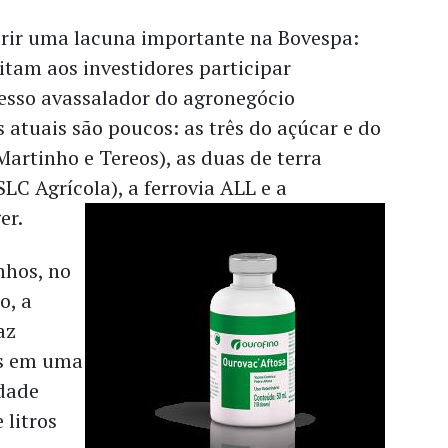
rir uma lacuna importante na Bovespa:
tam aos investidores participar
esso avassalador do agronegócio
s atuais são poucos: as três do açúcar e do
Martinho e Tereos), as duas de terra
LC Agrícola), a ferrovia ALL e a
er.
nhos, no
o, a
az
as em uma
dade
 litros