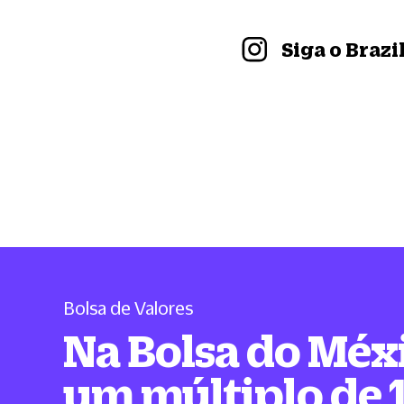
Siga o Braz
Bolsa de Valores
Na Bolsa do Méx
um múltiplo de 