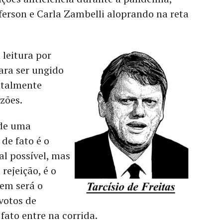
ferson e Carla Zambelli aloprando na reta
 leitura por
para ser ungido
talmente
azões.
 de uma
 de fato é o
al possível, mas
rejeição, é o
uem será o
votos de
 fato entre na corrida.