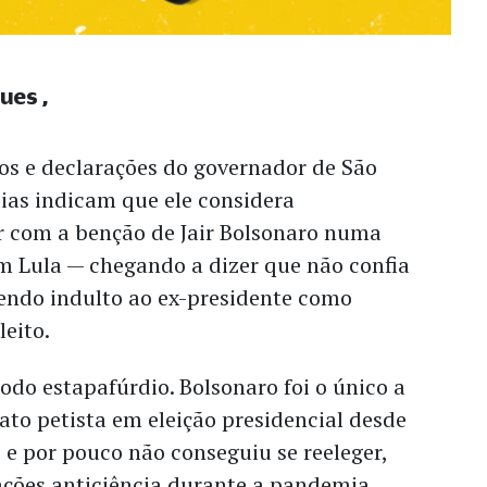
gues
s e declarações do governador de São
ias indicam que ele considera
 com a benção de Jair Bolsonaro numa
m Lula — chegando a dizer que não confia
tendo indulto ao ex-presidente como
leito.
todo estapafúrdio. Bolsonaro foi o único a
to petista em eleição presidencial desde
e por pouco não conseguiu se reeleger,
ões anticiência durante a pandemia,