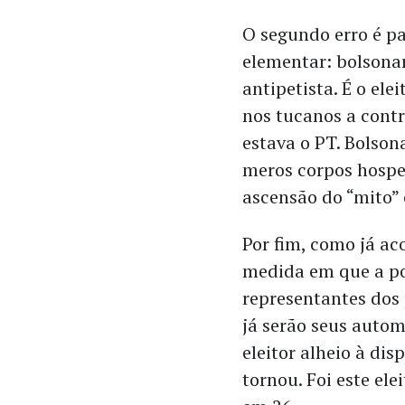
O segundo erro é p
elementar: bolsonar
antipetista. É o el
nos tucanos a contr
estava o PT. Bolson
meros corpos hospe
ascensão do “mito” 
Por fim, como já ac
medida em que a pol
representantes dos 
já serão seus autom
eleitor alheio à dis
tornou. Foi este ele