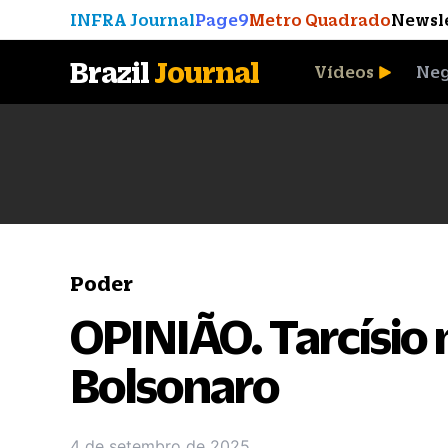
INFRA Journal
Page9
Metro Quadrado
Newsl
Brazil
Journal
Vídeos
Neg
A Moeda que Vingou
Poder
OPINIÃO. Tarcísio 
Bolsonaro
4 de setembro de 2025