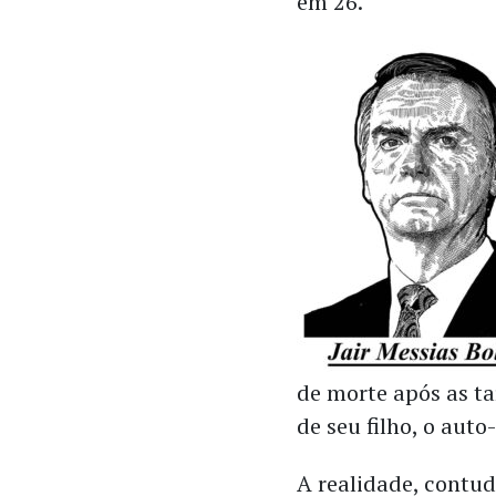
em 26.
de morte após as t
de seu filho, o aut
A realidade, contud