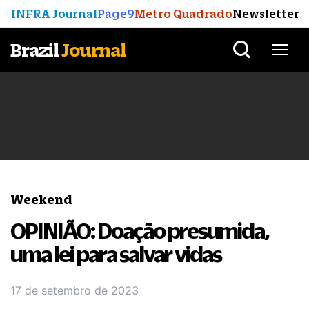
INFRA Journal
Page9
Metro Quadrado
Newsletter
Brazil
Journal
Weekend
OPINIÃO: Doação presumida,
uma lei para salvar vidas
17 de setembro de 2023