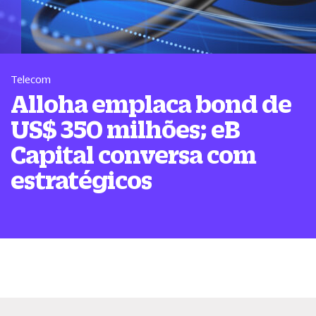
Telecom
Alloha emplaca bond de
US$ 350 milhões; eB
Capital conversa com
estratégicos