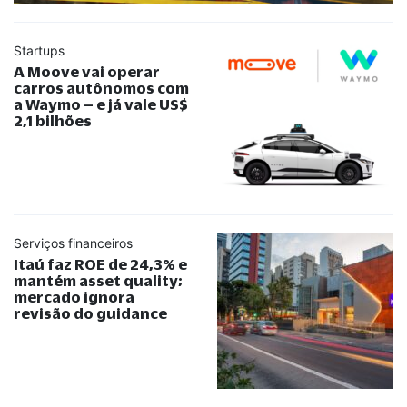
Startups
A Moove vai operar
carros autônomos com
a Waymo – e já vale US$
2,1 bilhões
Serviços financeiros
Itaú faz ROE de 24,3% e
mantém asset quality;
mercado ignora
revisão do guidance