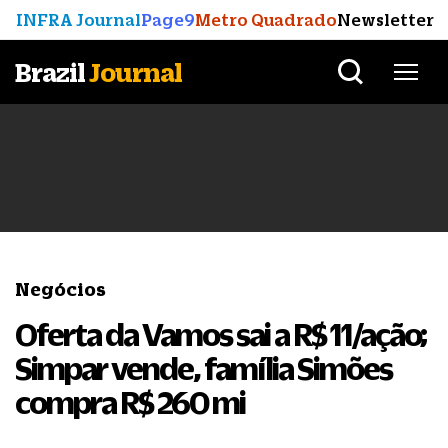
INFRA Journal
Page9
Metro Quadrado
Newsletter
Brazil
Journal
Negócios
Oferta da Vamos sai a R$ 11/ação;
Simpar vende, família Simões
compra R$ 260 mi