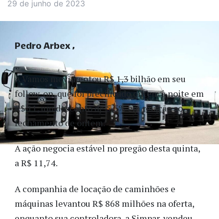
29 de junho de 2023
Pedro Arbex
A Vamos movimentou R$ 1,3 bilhão em seu
follow-on, que foi precificado ontem à noite em
R$ 11, um desconto de 5,5% em relação ao
fechamento de ontem.
A ação negocia estável no pregão desta quinta,
a R$ 11,74.
A companhia de locação de caminhões e
máquinas levantou R$ 868 milhões na oferta,
enquanto sua controladora, a Simpar, vendeu