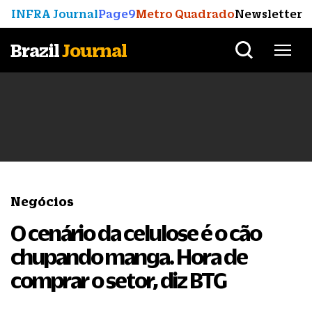
INFRA Journal
Page9
Metro Quadrado
Newsletter
Brazil
Journal
Negócios
O cenário da celulose é o cão
chupando manga. Hora de
comprar o setor, diz BTG