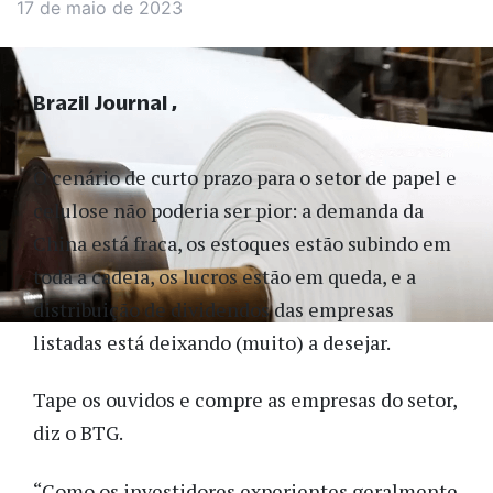
17 de maio de 2023
Brazil Journal
O cenário de curto prazo para o setor de papel e
celulose não poderia ser pior: a demanda da
China está fraca, os estoques estão subindo em
toda a cadeia, os lucros estão em queda, e a
distribuição de dividendos das empresas
listadas está deixando (muito) a desejar.
Tape os ouvidos e compre as empresas do setor,
diz o BTG.
“Como os investidores experientes geralmente