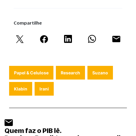
Compartilhe
Papel & Celulose
Research
Suzano
Klabin
Irani
Quem faz o PIB lê.