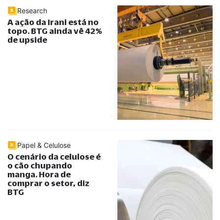
Research
A ação da Irani está no
topo. BTG ainda vê 42%
de upside
Papel & Celulose
O cenário da celulose é
o cão chupando
manga. Hora de
comprar o setor, diz
BTG