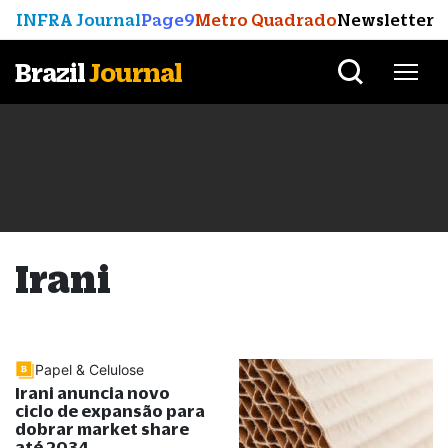
INFRA Journal
Page9
Metro Quadrado
Newsletter
Brazil
Journal
Irani
Papel & Celulose
Irani anuncia novo
ciclo de expansão para
dobrar market share
até 2034