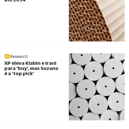
Research
XP eleva Klabin e Irani
para ‘buy’, mas Suzano
é a ‘top pick’