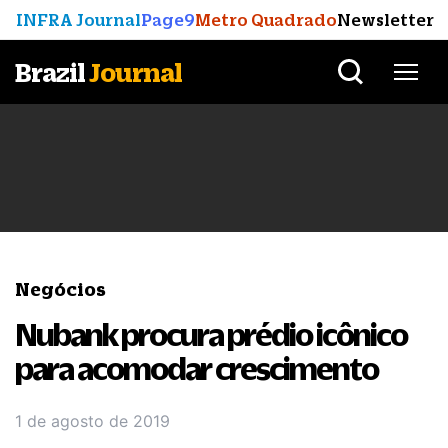
INFRA Journal
Page9
Metro Quadrado
Newsletter
Brazil
Journal
Negócios
Nubank procura prédio icônico
para acomodar crescimento
1 de agosto de 2019