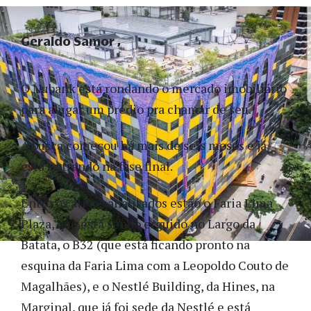
Geraldo Samor
O Nubank está rondando o mercado imobiliário
para alugar um prédio pra chamar de seu.
A busca começou há mais de seis meses e já
está entrando na fase final.
Entre os ativos analisados estão o Faria Lima
Plaza, que está sendo erguido no Largo da
Batata, o B32 (que está ficando pronto na
esquina da Faria Lima com a Leopoldo Couto de
Magalhães), e o Nestlé Building, da Hines, na
Marginal, que já foi sede da Nestlé e está