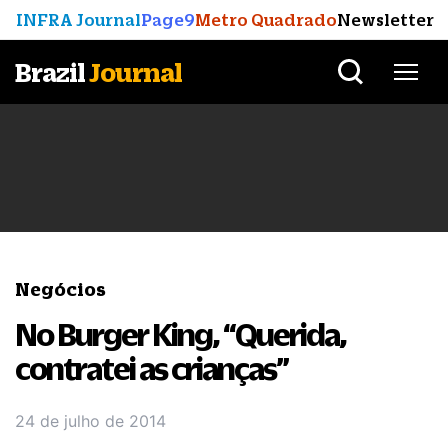
INFRA Journal
Page9
Metro Quadrado
Newsletter
Brazil
Journal
Negócios
No Burger King, “Querida,
contratei as crianças”
24 de julho de 2014