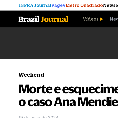
INFRA Journal
Page9
Metro Quadrado
Newsl
Brazil
Journal
Vídeos
Neg
A Moeda que Vingou
Weekend
Morte e esquecime
o caso Ana Mendi
19 de maio de 2024