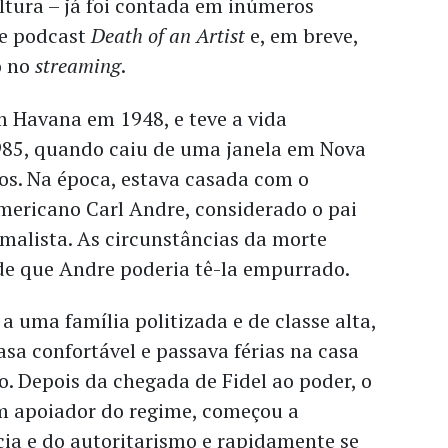
ltura – já foi contada em inúmeros
te podcast
Death of an Artist
e, em breve,
o no
streaming
.
 Havana em 1948, e teve a vida
85, quando caiu de uma janela em Nova
os. Na época, estava casada com o
mericano Carl Andre, considerado o pai
alista. As circunstâncias da morte
de que Andre poderia tê-la empurrado.
a uma família politizada e de classe alta,
sa confortável e passava férias na casa
o. Depois da chegada de Fidel ao poder, o
um apoiador do regime, começou a
cia e do autoritarismo e rapidamente se