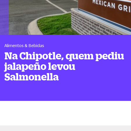
Alimentos & Bebidas
Na Chipotle, quem pediu
jalapeño levou
Salmonella