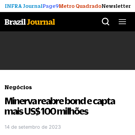
INFRA Journal
Page9
Metro Quadrado
Newsletter
Brazil
Journal
Negócios
Minerva reabre bond e capta
mais US$ 100 milhões
14 de setembro de 2023