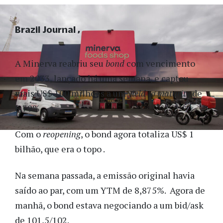
Brazil Journal
A Minerva reabriu seu
bond
com vencimento
em 2033, lançado há uma semana, e captou
mais US$ 100 milhões a um
yield to maturity
de
8,79%.
Com o
reopening
, o bond agora totaliza US$ 1
bilhão, que era o topo .
Na semana passada, a emissão original havia
saído ao par, com um YTM de 8,875%. Agora de
manhã, o bond estava negociando a um bid/ask
de 101,5/102.